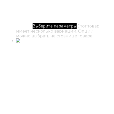
№ 58 / Муладхара
500
₽
–
12000
₽
Диапазон цен: 500₽ –
Выберите параметры
12000₽
Этот товар
имеет несколько вариаций. Опции
можно выбрать на странице товара.