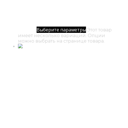
№ 61 / Анахата
500
₽
–
12000
₽
Диапазон цен: 500₽ –
Выберите параметры
12000₽
Этот товар
имеет несколько вариаций. Опции
можно выбрать на странице товара.