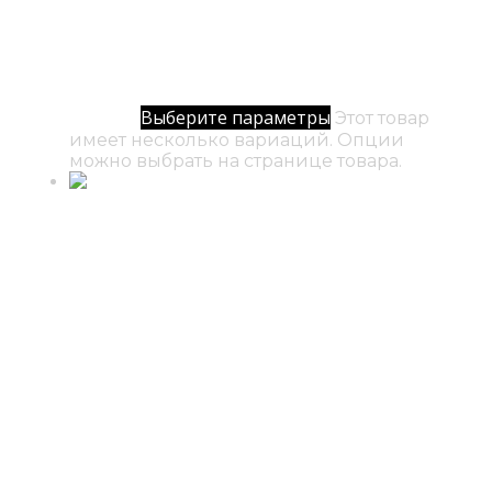
№ 60 / Манипура
500
₽
–
12000
₽
Диапазон цен: 500₽ –
Выберите параметры
12000₽
Этот товар
имеет несколько вариаций. Опции
можно выбрать на странице товара.