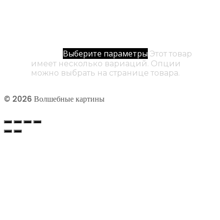
№ 65 / Изначальный Ноль
500
₽
–
12000
₽
Диапазон цен: 500₽ –
Выберите параметры
12000₽
Этот товар
имеет несколько вариаций. Опции
можно выбрать на странице товара.
© 2026 Волшебные картины