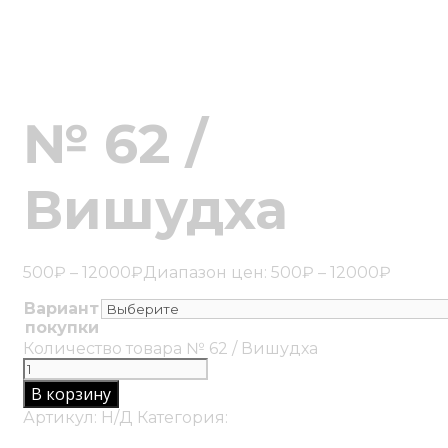
№ 62 /
Вишудха
500
₽
–
12000
₽
Диапазон цен: 500₽ – 12000₽
Вариант
покупки
Очистить
Количество товара № 62 / Вишудха
В корзину
Артикул:
Н/Д
Категория:
ЧАКРОВЫЕ КАРТИНЫ