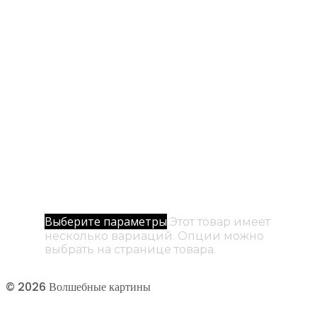
№ 23 / Белое на Белом
500
₽
–
5000
₽
Диапазон цен: 500₽ – 5000₽
Выберите параметры
Этот товар имеет
несколько вариаций. Опции можно
выбрать на странице товара.
© 2026 Волшебные картины