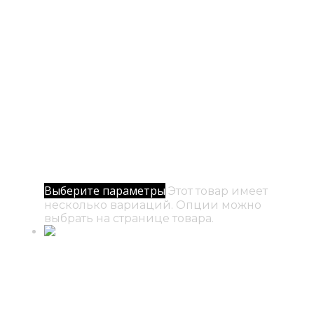
№ 18 / РА
500
₽
–
5000
₽
Диапазон цен: 500₽ – 5000₽
Выберите параметры
Этот товар имеет
несколько вариаций. Опции можно
выбрать на странице товара.