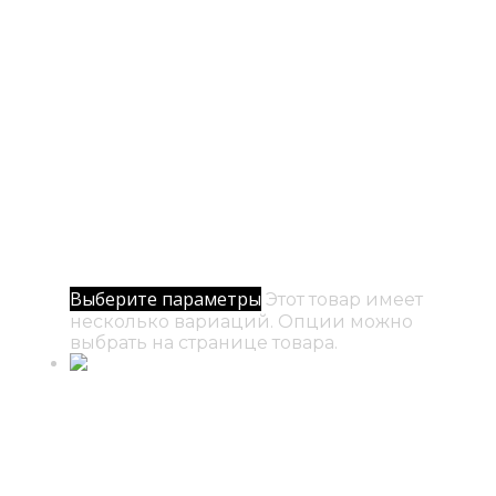
№ 21 / Взгляд в Душу
500
₽
–
5000
₽
Диапазон цен: 500₽ – 5000₽
Выберите параметры
Этот товар имеет
несколько вариаций. Опции можно
выбрать на странице товара.