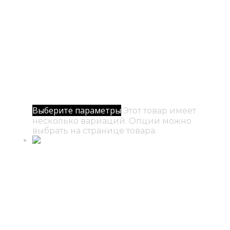
№ 6 / Полёт души
500
₽
–
5000
₽
Диапазон цен: 500₽ – 5000₽
Выберите параметры
Этот товар имеет
несколько вариаций. Опции можно
выбрать на странице товара.