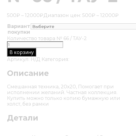
500
₽
–
12000
₽
Диапазон цен: 500₽ – 12000₽
Вариант
покупки
Очистить
Количество товара № 66 / ТАУ-2
В корзину
Артикул:
Н/Д
Категория:
Картины
Описание
Смешанная техника, 20х20, Помогает при
исполнении желаний. Частная коллекция.
Купить можно только копию бумажную или
холст, без рамки
Детали