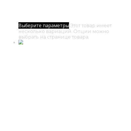
№ 17 / Стремление к Богу
500
₽
–
5000
₽
Диапазон цен: 500₽ – 5000₽
Выберите параметры
Этот товар имеет
несколько вариаций. Опции можно
выбрать на странице товара.
№ 12 / Глаз Гора