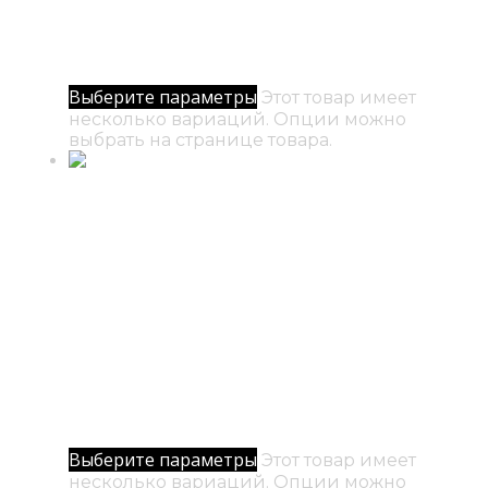
№ 8 / В другие миры
500
₽
–
5000
₽
Диапазон цен: 500₽ – 5000₽
Выберите параметры
Этот товар имеет
несколько вариаций. Опции можно
выбрать на странице товара.
№ 2 / Взгляд
500
₽
–
5000
₽
Диапазон цен: 500₽ – 5000₽
Выберите параметры
Этот товар имеет
несколько вариаций. Опции можно