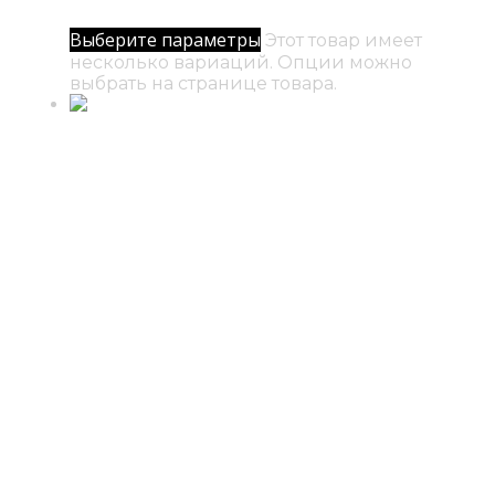
500
₽
–
5000
₽
Диапазон цен: 500₽ – 5000₽
Выберите параметры
Этот товар имеет
несколько вариаций. Опции можно
выбрать на странице товара.