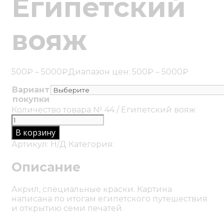
Египетский
вояж
500
₽
–
5000
₽
Диапазон цен: 500₽ – 5000₽
Вариант
покупки
Очистить
Количество товара № 44 / Египетский вояж
В корзину
Артикул:
Н/Д
Категория:
Картины
Описание
Акрил, специальные краски. Картина
написана по итогам египетского путешествия
и открытию семи печатей.