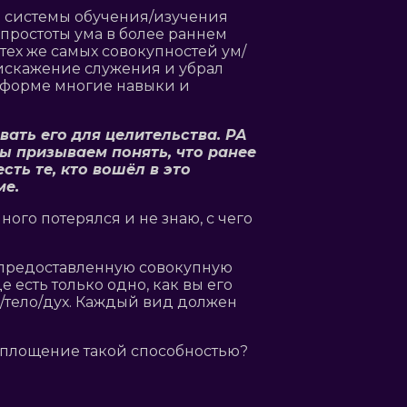
ие системы обучения/изучения
простоты ума в более раннем
ех же самых совокупностей ум/
 искажение служения и убрал
й форме многие навыки и
вать его для целительства. РА
ы призываем понять, что ранее
ть те, кто вошёл в это
ме.
го потерялся и не знаю, с чего
и предоставленную совокупную
есть только одно, как вы его
м/тело/дух. Каждый вид должен
воплощение такой способностью?