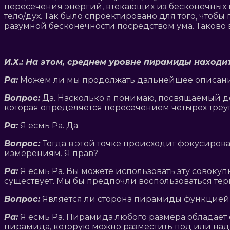
пересечения энергий, втекающих из бесконечных 
тело/дух. Так было спроектировано для того, чтоб
разумной бесконечности посредством ума. Таково
И.Х.: На этом, среднем уровне пирамиды находи
Ра:
Можем ли мы продолжать дальнейшее описание
Вопрос:
Да. Насколько я понимаю, посвящаемый до
которая определяется пересечением четырех треуг
Ра:
Я есмь Ра. Да.
Вопрос:
Тогда в этой точке происходит фокусиро
измерениям. Я прав?
Ра:
Я есмь Ра. Вы можете использовать эту совокуп
существует. Мы бы предпочли воспользоваться т
Вопрос:
Является ли сторона пирамиды функцией
Ра:
Я есмь Ра. Пирамида любого размера обладает
пирамида, которую можно разместить под или над 