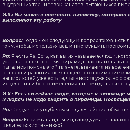
внутренних тренировок каналов, пытающихся выпол
И.Х.: Вы можете построить пирамиду, материал 
выполняют эту работу.
Вопрос:
Тогда мой следующий вопрос таков: Есть 
тому, чтобы, используя ваши инструкции, построи
Ра:
Я есмь Ра. Есть, как вы их называете, люди, ко
указать на то, что время пирамид, как вы их называ
пытались помочь этой планете, втекания из всел
потоков и развития всех вещей, это понимание из
ваших людей уже есть те, чья чистота уже одно с 
исцеления и без применения пирамидальных стру
И.Х.: Есть ли сейчас люди, которые в пирамиде
и людям не надо входить в пирамиды. Посвящен
Ра:
Следует ли углубляться в дальнейшие объясне
Вопрос:
Если мы найдем индивидуума, обладающег
целительских техниках?