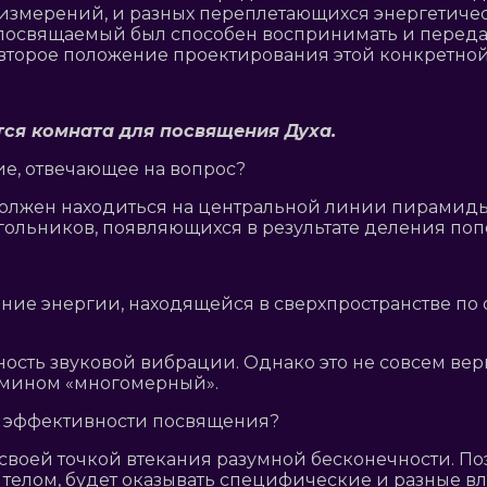
измерений, и разных переплетающихся энергетичес
ы посвящаемый был способен воспринимать и передав
 второе положение проектирования этой конкретно
тся комната для посвящения Духа.
, отвечающее на вопрос?
лжен находиться на центральной линии пирамиды, 
ольников, появляющихся в результате деления попо
вание энергии, находящейся в сверхпространстве п
ность звуковой вибрации. Однако это не совсем вер
ермином «многомерный».
 эффективности посвящения?
 своей точкой втекания разумной бесконечности. П
телом, будет оказывать специфические и разные вл