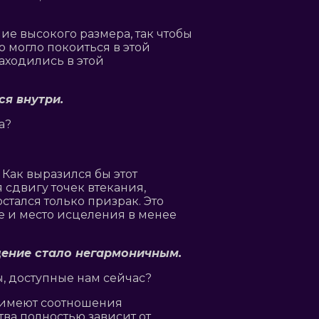
е высокого размера, так чтобы
о могло покоиться в этой
аходились в этой
ся внутри.
а?
Как выразился бы этот
я сдвигу точек втекания,
стался только призрак. Это
е и место исцеления в менее
ещение стало негармоничным.
, доступные нам сейчас?
е имеют соотношения
ва полностью зависит от