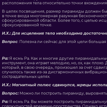
расположения тела относительно точки вхождения
В целях посвящения, размер пирамиды должен быть
в точке входа многомерная разумная бесконечность
сфокусированной области. Более того, с целью ис
сфокусированной точке.
И.Х.: Для исцеления тела необходима достаточн
Вопрос
: Полезна ли сейчас для этой цели больша
Ра:
Я есмь Ра. Как и многие другие пирамидальные
инструмент, она играет мелодию, но, ох, как плохо
который, в свою очередь, произошел за счет сдвига
случилось также из-за дисгармоничных вибрацион
сострадательных целях.
И.Х.: Магнитный полюс сдвинулся, жрецы исполь
Вопрос:
Можно ли построить пирамиду, выровнять
Ра:
Я есмь Ра. Вы можете построить пирамидальну
совокупностей времени-пространства. Однако исп