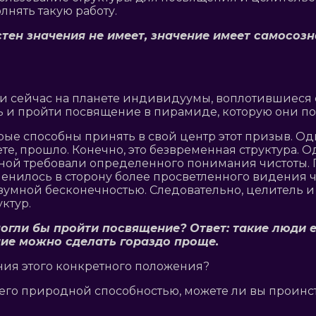
нять такую работу.
стен значения не имеет, значение имеет самосоз
ли сейчас на планете индивидуумы, воплотившиеся 
ть и пройти посвящение в пирамиде, которую они п
торые способны принять в свой центр этот призыв. О
ете, прошло. Конечно, это безвременная структура. О
енной требовали определенного понимания чистоты.
менилось в сторону более просветленного видения ч
разумной бесконечностью. Следовательно, целитель и
ктур.
 могли бы пройти посвящение? Ответ: такие люди
ие можно сделать гораздо проще.
ния этого конкретного положения?
о природной способностью, можете ли вы проинстр