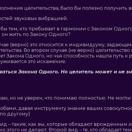
полнения целительства, было бы полезно получить 
остей звуковых вибрацией.
ы тем, кто пребывает в гармонии с Законом Одного.
 он жить по Закону Одного?
случае (верно) это относится к индивидууму, задаю
тельства. Во втором случае (не верно) целительство
т Закона Одного, но чья способность нашла путь к 
руживается это искажение.
ваться Закона Одного. Но целитель может и не з
маю, но не уверен, что понимаю полностью. Не могл
особами, давая инструменту знание ваших совокупно
 по другому)
 вид – такие, как вы, которые обладают врожденным
 этого не делают. Второй вид – те, кто обладает тем