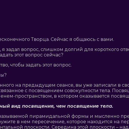
Бесконечного Творца. Сейчас я общаюсь с вами.
я задал вопрос, слишком долгий для короткого отв
дать этот вопрос сейчас?
во, чтобы задать этот вопрос.
ды?
данного на предыдущем сеансе, вы уже записали в 
язанное с посвящением совокупности тела. Посвящ
енем-пространством, в котором оказывается посвящ
жный вид посвящения, чем посвящение тела.
к называемой пирамидальной формы и мысленно пред
ружите в нем пересечение, которое находится на пе
онтальной плоскости. Середина этой плоскости – н