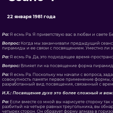
22 января 1981 года
Ра:
Я есмь Ра. Я приветствую вас в любви и свете 
Вопрос:
Когда мы заканчивали предыдущий сеанс, 
пирамиды и ее связи с посвящением. Уместно ли за
Ра:
Я есмь Ра. Да, это подходящее время-пространст
Вопрос:
Влияет ли на посвящение форма пирами
Ра:
Я есмь Ра. Поскольку мы начали с вопроса, за
совокупность памяти первое применение формы, св
разработанный вид посвящения, связанный с врем
И.Х.: Посвящение духа это более сложный и ва
Ра:
Если вместе со мной вы нарисуете сторону та
разбитый на четыре равных треугольника, вы обна
четырех сторон. Он образует форму алмаза в гориз