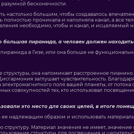
 разумной бесконечности.
 настолько большим, чтобы создавалось впечатлени
 полностью проникала и наполняла канал, а все тел
целения необходимо, чтобы и канал, и исцеляемый н
о большая пирамида, а человек должен находить
я пирамида в Гизе, или она больше не функциональн
 структуры, она напоминает расстроенное пианино. 
. Дисгармония заглушает чувствительность. Благодар
 электромагнитного поля вашей планеты, от потока о
ных совокупностей тех, кто использовал посвящени
зовали это место для своих целей, в итоге пом
 ее надлежащим образом и использовать материалы
ю структуру. Материал значения не имеет, значени
ользование структуры для посвящения и целительст