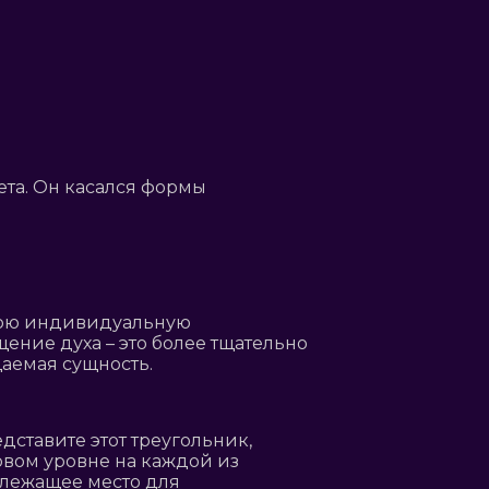
ета. Он касался формы
свою индивидуальную
ение духа – это более тщательно
аемая сущность.
ставите этот треугольник,
рвом уровне на каждой из
адлежащее место для