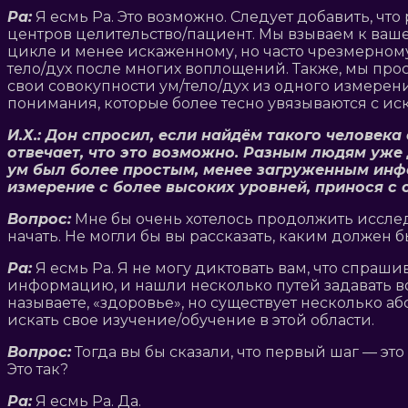
Ра:
Я есмь Ра. Это возможно. Следует добавить, ч
центров целительство/пациент. Мы взываем к ваш
цикле и менее искаженному, но часто чрезмерном
тело/дух после многих воплощений. Также, мы про
свои совокупности ум/тело/дух из одного измерен
понимания, которые более тесно увязываются с и
И.Х.: Дон спросил, если найдём такого человек
отвечает, что это возможно. Разным людям уже
ум был более простым, менее загруженным инфор
измерение с более высоких уровней, принося с 
Вопрос:
Мне бы очень хотелось продолжить исслед
начать. Не могли бы вы рассказать, каким должен 
Ра:
Я есмь Ра. Я не могу диктовать вам, что спра
информацию, и нашли несколько путей задавать в
называете, «здоровье», но существует несколько 
искать свое изучение/обучение в этой области.
Вопрос:
Тогда вы бы сказали, что первый шаг — эт
Это так?
Ра:
Я есмь Ра. Да.