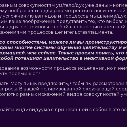
то разным совокупностям ум/тело/дух уже даны мног
ему воображению для рассмотрения относительной 
у усложнению взглядов и процессов мышление/дух т
сим ваше воображение представить тех, кто выбрал
ия в другое, принося с собой в полностью латентно
скажениями процессов целительства/пациента.
а со способностями, можете ли вы проинструктиро
 даны многие системы обучения целительству и м
мацией, чем сейчас. Также просим понять, что ес
собой потенциал целительства в неактивной фор
ование возможности процесса исцеления, но я немно
быть первый шаг?
шивать. Могу лишь предложить, чтобы вы рассмотрел
опросы. В вашей поляризованной окружающей среде 
абсолютно разных искажений видов совокупностей у
о найти индивидуума с принесенной с собой в это 