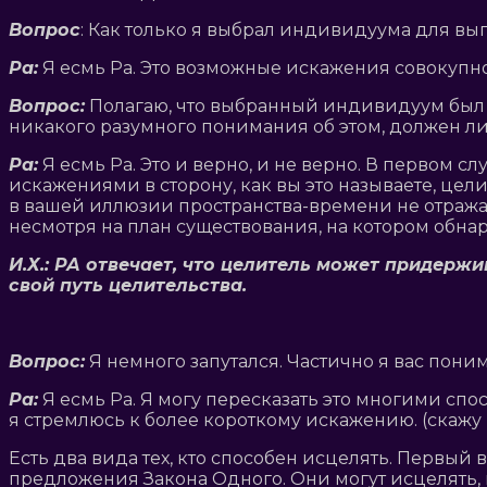
Вопрос
: Как только я выбрал индивидуума для вы
Ра:
Я есмь Ра. Это возможные искажения совокупн
Вопрос:
Полагаю, что выбранный индивидуум был б
никакого разумного понимания об этом, должен ли
Ра:
Я есмь Ра. Это и верно, и не верно. В первом 
искажениями в сторону, как вы это называете, цели
в вашей иллюзии пространства-времени не отражае
несмотря на план существования, на котором обна
И.Х.: РА отвечает, что целитель может придержи
свой путь целительства.
Вопрос:
Я немного запутался. Частично я вас пони
Ра:
Я есмь Ра. Я могу пересказать это многими сп
я стремлюсь к более короткому искажению. (скажу
Есть два вида тех, кто способен исцелять. Первый
предложения Закона Одного. Они могут исцелять, но